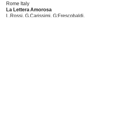
Rome Italy
La Lettera Amorosa
L.Rossi, G.Carissimi, G:Frescobaldi.
Text by Andrea De Carlo