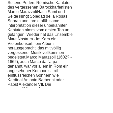
Seltene Perlen. Römische Kantaten
des vergessenen Barockharfenisten
Marco MarazzoliNach Samt und
Seide klingt Soledad de la Rosas
Sopran und ihre einfühlsame
Interpretation dieser unbekannten
Kantaten nimmt vom ersten Ton an
gefangen. Wieder hat das Ensemble
Mare Nostrum - im Kern ein
Violenkonsort - ein Album
herausgebracht, das mit völlig
vergessener Musik vollkommen
begeistert.Marco Marazzoli (1602? -
1662), auch Marco dall'arpa
genannt, war vor allem in Rom ein
angesehener Komponist mit
einflussreichen Gönnern wie
Kardinal Antonio Barberini oder
Papst Alexander VII. Die
ausgewählten, sehr
abwechslungsreichen Kantaten sind
aber nur ein winziger Teil seines
großen Oeuvres aus Oper, Oratorien
und Kantaten, das in der
vatikanischen Bibliothek quasi