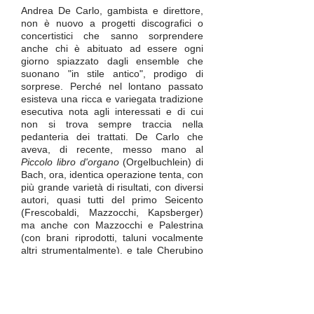
Andrea De Carlo, gambista e direttore,
non è nuovo a progetti discografici o
concertistici che sanno sorprendere
anche chi è abituato ad essere ogni
giorno spiazzato dagli ensemble che
suonano "in stile antico", prodigo di
sorprese. Perché nel lontano passato
esisteva una ricca e variegata tradizione
esecutiva nota agli interessati e di cui
non si trova sempre traccia nella
pedanteria dei trattati. De Carlo che
aveva, di recente, messo mano al
Piccolo libro d'organo
(Orgelbuchlein) di
Bach, ora, identica operazione tenta, con
più grande varietà di risultati, con diversi
autori, quasi tutti del primo Seicento
(Frescobaldi, Mazzocchi, Kapsberger)
ma anche con Mazzocchi e Palestrina
(con brani riprodotti, taluni vocalmente
altri strumentalmente), e tale Cherubino
Waesich, violista, attivo a Roma. Nelle
note che accompagnano il CD si ricorda
che, sebbene il Seicento abbia visto il
sorgere e l'affermarsi del violino, il
complesso di viole (come ne possedeva